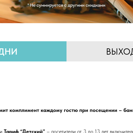
ДНИ
ВЫХО
мит комплимент каждому гостю при посещении – бан
и
Тариф “Детский”
– посетители от 3 до 13 лет включител