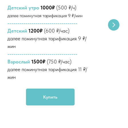
Детский утро
1000₽
(500 ₽/ч)
Де
далее поминутная тарификация 9 ₽/мин
дал
-----------------------------------
---
Детский
1200₽
(600 ₽/час)
Де
далее поминутная тарификация 9 ₽/
да
мин
ми
-----------------------------------
---
Взрослый
1500₽
(750 ₽/час)
Вз
далее поминутная тарификация 11 ₽/
да
мин
ми
Купить