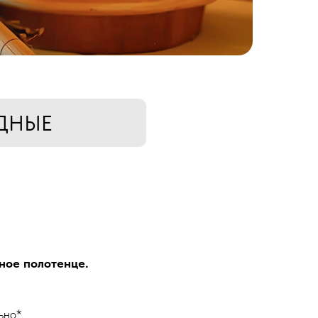
ДНЫЕ
ное полотенце.
ьно*.