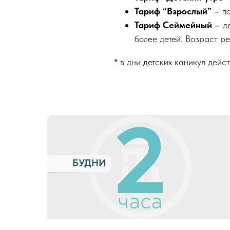
Тариф “Взрослый”
– по
Тариф Сеймейный
– де
более детей. Возраст ре
* в дни детских каникул дейс