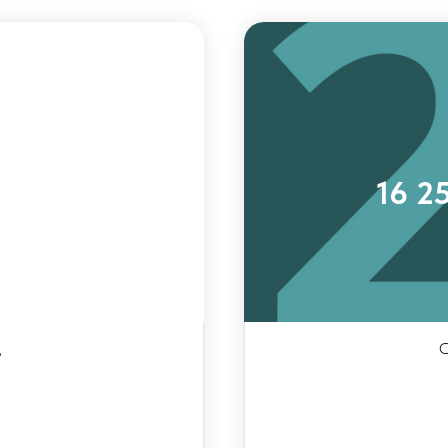
/час)
16 2
ц
С